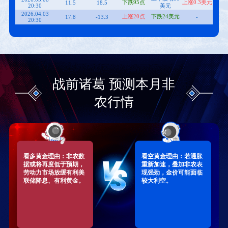
下跌95点
上涨0.3美元
11.5
18.5
20:30
美元
2026.04.03
上涨20点
下跌24美元
17.8
-13.3
-
20:30
上下波动360
上下波动47
2026.03.06
上涨1美元
-9.2
12.6
21:30
点
美元
上下波动560
上下波动64
2026.02.11
下跌0.1美元
13
4.8
21:30
点
美元
上下波动
上下波动0.2
2026.01.09
下跌350点
5
5.6
21:30
13.5美元
美元
上下波动270
上下波动11
2025.12.16
下跌0.1美元
6.4
-10.5
21:30
点
美元
战前诸葛 预测本月非
上下波动270
上下波动11
2025.12.16
下跌0.1美元
-10.5
10.8
21:30
点
美元
农行情
上下波动340
上下波动29
2025.11.20
下跌0.2美元
11.9
-0.4
21:30
点
美元
上下波动430
上下波动0.2
2025.09.05
急涨27美元
2.2
7.3
20:30
点
美元
上下波动1美
2025.08.01
急跌800点
急涨37美元
7.3
1.4
20:30
元
2025.07.03
上涨500点
急跌37美元
上涨0.1美元
14.7
14.4
20:30
看多黄金理由：非农数
看空黄金理由：若通胀
上下波动375
上下波动20
2025.06.06
上涨0.2美元
13.9
14.7
据或将再度低于预期，
重新加速，叠加非农表
20:30
点
美元
劳动力市场放缓有利美
现强劲，金价可能面临
上下波动300
2025.05.02
下跌10美元
上涨0.6美元
17.7
18.5
联储降息、有利黄金。
较大利空。
20:30
点
2025.04.04
上涨500点
下跌25美元
下跌0.3美元
22.8
11.7
20:30
上下波动400
上涨0.25美
2025.03.07
上涨15美元
15.1
12.5
20:30
点
元
上下波动600
上下波动18
2025.02.07
下跌0.6美元
14.3
30.7
21:30
点
美元