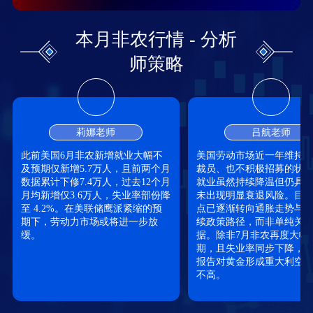
上下波动20
2025.01.10
上涨0.4美元
上涨0.4美元
25.6
21.2
21:30
美元
上下波动12
2024.12.6
下跌0.3美元
下跌0.3美元
22.7
3.6
本月非农行情 - 分析
21:30
美元
上下波动10
2024.11.1
下跌400点
下跌0.2美元
1.2
22.3
20:30
美元
师策略
上下波动10
2024.10.4
上涨130点
下跌0.5美元
25.4
15.9
20:30
美元
上下波动10
下跌200点
上涨0.4美元
2024.9.6 20:30
14.2
8.9
美元
下跌400点
上涨20美元
下跌0.9美元
2024.8.2 20:30
11.4
17.9
上下波动150
上下波动10
上涨0.2美元
莉娜老师
吕航老师
2024.7.5 20:30
20.6
27.2
点
美元
上涨800点
下跌25美元
下跌0.4美元
2024.6.7 20:30
27.2
17.5
此前美国6月非农新增就业大幅不
美国劳动市场近一年维持
及预期仅新增5.7万人，且前两个月
裁员、也不积极招募的状
下跌600点
上涨24美元
上涨0.2美元
2024.5.3 20:30
17.5
31.5
数据累计下修7.4万人，过去12个月
就业虽然持续降温但仍具
上涨435点
下跌16美元
下跌0.2美元
2024.4.5 20:30
30.3
27
月均新增仅3.6万人，失业率部份降
未出现明显衰退风险。目
上下波动25
至 4.2%。在美联储鹰派紧缩的预
点已逐渐转向通胀走势与
下跌400点
上涨0.2美元
2024.3.8 20:30
27.5
22.9
美元
期下，劳动力市场或将进一步放
续政策路径，而非单纯关
上涨600点
下跌29美元
上涨0.4美元
2024.2.2 21:30
35.3
33.3
缓。
据。除非7月非农再度大幅
上下波动50
上下波动16
上下波动1.7
期，且失业率同步下降，
2024.1.5 21:30
21.6
17.3
点
美元
美元
报告对黄金形成重大利空
2023.12.8
上涨54点
下跌14美元
上涨0.5美元
19.9
15.0
不高。
21:30