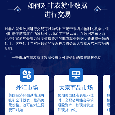
如何对非农就业数据
进行交易
对非农就业数据进行交易可以为各种市场带来增加盈利的机会，但
同时也伴随着潜在的波动性，增加了市场风险。在数据发布之前，
经济学家通常会努力预测值得关注的非农就业数据，并形成一致的
估计。这些估计与实际数值的接近程度将会放大数据发布对市场的
影响。
一些市场在非农就业数据公布后可能受到的潜在影响包括 :
外汇市场
大宗商品市场
加
美国经济的强劲表现将
预期美国经济表现不佳
数据
吸引全球投资，推高美
时，交易者可能会寻求
情绪
元价格。这可能对主要
避险资产，如现货黄金
经济
货币对如
和现货白银。
对加