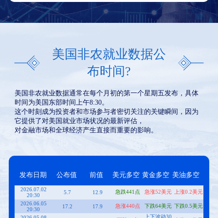
美国非农就业数据公
布时间?
美国非农就业数据通常在每个月初的第一个星期五发布，具体
时间为美国东部时间上午8:30。
这个时刻成为投资者和市场参与者密切关注的关键瞬间，因为
它提供了对美国就业市场状况的最新评估，
对金融市场和全球经济产生直接而重要的影响。
发布日期
公布值
前值
美元多空
黄金多空
美油多空
2026.07.02
急跌441点
急涨52美元
上涨0.2美元
5.7
12.9
20:30
2026.06.05
急涨440点
下跌64美元
下跌0.5美元
17.2
17.9
20:30
上下波动30
2026.05.08