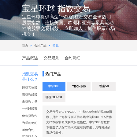
宝星环球 指数交易
宝星环球提供高达1:500的杠杆交易全球热门
股票指数，连接美国、欧洲和亚洲等最具流动
性的股票交易指数 。立即加入，抓住股票市场
机会！
首页
合约产品
指数


产品概述
交易规则
合约明细
指数交易
热门产品
是什么？
中华300
香港50
TECH100
股指又称股
票指数或股
德国GER30
市指数，是
一种以股票
交易代号为CHINA300，中华300也称沪深300指
价格指数作
数，是由上海和深圳证券市场中选取300支A股作
为样本编制而成的成份股指数。中华300指数样
为标的物的
本覆盖了沪深市场六成左右的市值，具有良好的
差价合约。
市场代表性。
买卖双方交