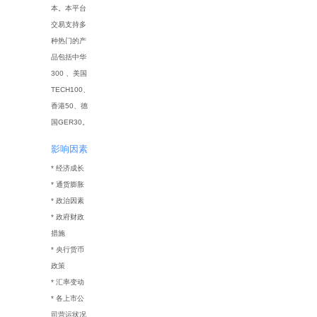
本。本平台
交易支持多
种热门的产
品包括中华
300 、美国
TECH100、
香港50、德
国GER30。
影响因素
* 经济成长
* 通货膨胀
* 政治因素
* 政府财政
措施
* 央行货币
政策
* 汇率变动
* 各上市公
司营运状况