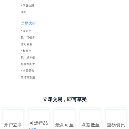
* 国际金融
动向
交易优势
* 双向交
易，可做多
亦可做空
* 杠杆交
易，成本低
盈利空间大
* 当日无负
债结算制度
立即交易，即可享受
可选产品
开户立享
最高可至
点差低至
重磅资讯