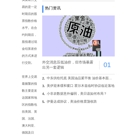
易的是一定
热门资讯
时期后的股
票指数价格
水平。在合
约到期后，
股指通过现
金结算差价
的方式来进
外交消息压低油价，但市场暴露
行交割。
01
出另一套逻辑
世界上交易
中东供给托底 美国油品紧平衡 油价基本面拉锯战
2.
最频繁的指
美伊迎来缓和窗口 霍尔木兹临时协议临近落地
3.
数主要是发
小非农数据意外偏弱，美日该如何布局？
4.
达国家和地
伊曼达成协议，美油价格震荡收跌
5.
区的指数包
括美国、英
国、法国、
澳大利亚、
德国及日